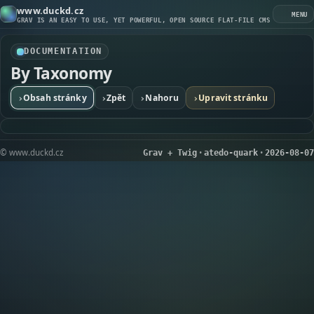
www.duckd.cz
MENU
GRAV IS AN EASY TO USE, YET POWERFUL, OPEN SOURCE FLAT-FILE CMS
DOCUMENTATION
By Taxonomy
Obsah stránky
Zpět
Nahoru
Upravit stránku
›
›
›
›
©
www.duckd.cz
•
•
Grav + Twig
atedo-quark
2026-08-07